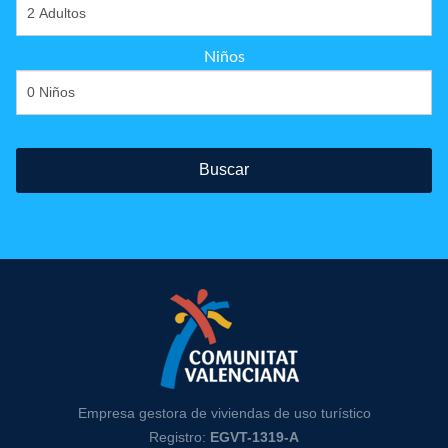
Niños
Buscar
Empresa gestora de viviendas de uso turístico
Registro:
EGVT-1319-A