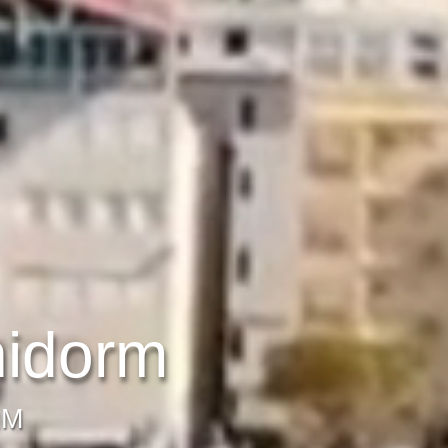
nidorm
RM