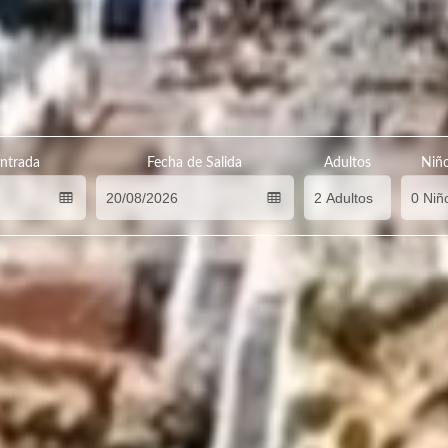
ntrada
Fecha de Salida
Adultos
Niñ