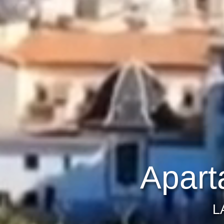
Apart
L