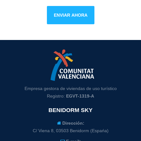
ENVIAR AHORA
Empresa gestora de viviendas de uso turístico
Registro:
EGVT-1319-A
BENIDORM SKY
Dirección:
C/ Viena 8, 03503 Benidorm (Espańa)